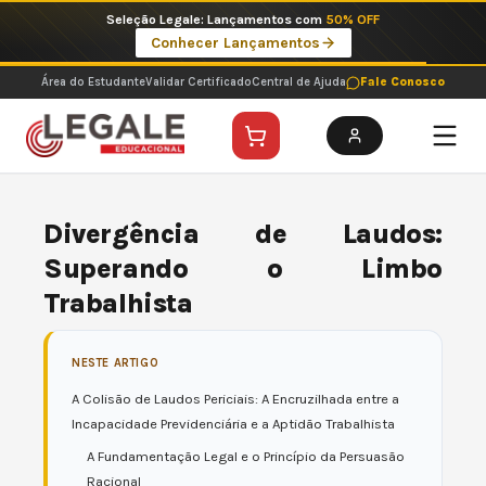
Ir
Imperdíveis no Pix: Pós Selecionadas a 199 reais no pix em parcela única
para
Ver ofertas
o
conteúdo
Área do Estudante
Validar Certificado
Central de Ajuda
Fale Conosco
Divergência de Laudos:
Superando o Limbo
Trabalhista
NESTE ARTIGO
A Colisão de Laudos Periciais: A Encruzilhada entre a
Incapacidade Previdenciária e a Aptidão Trabalhista
A Fundamentação Legal e o Princípio da Persuasão
Racional