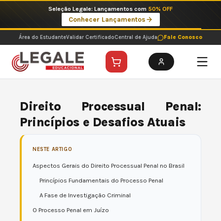
Ir
Imperdíveis no Pix: Pós Selecionadas a 199 reais no pix em parcela única
para
Ver ofertas
o
conteúdo
Área do Estudante
Validar Certificado
Central de Ajuda
Fale Conosco
Direito Processual Penal:
Princípios e Desafios Atuais
NESTE ARTIGO
Aspectos Gerais do Direito Processual Penal no Brasil
Princípios Fundamentais do Processo Penal
A Fase de Investigação Criminal
O Processo Penal em Juízo