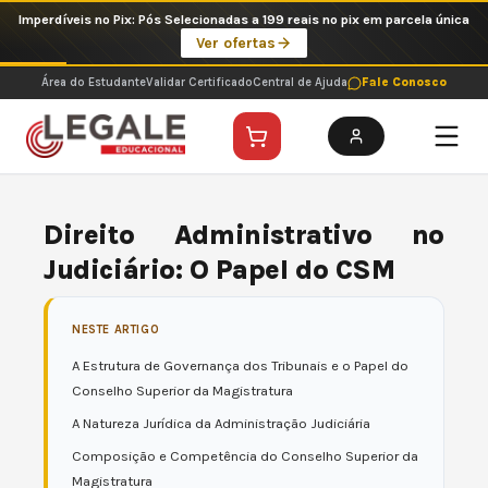
Ir
Imperdíveis no Pix: Pós Selecionadas a 199 reais no pix em parcela única
para
Ver ofertas
o
conteúdo
Área do Estudante
Validar Certificado
Central de Ajuda
Fale Conosco
Direito Administrativo no
Judiciário: O Papel do CSM
NESTE ARTIGO
A Estrutura de Governança dos Tribunais e o Papel do
Conselho Superior da Magistratura
A Natureza Jurídica da Administração Judiciária
Composição e Competência do Conselho Superior da
Magistratura