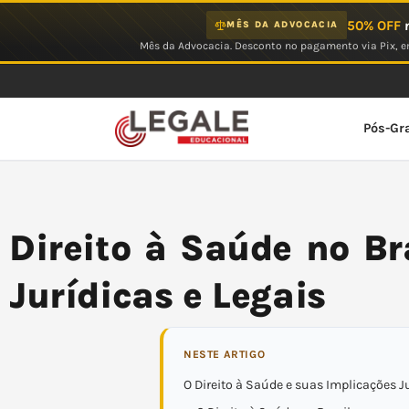
Ir
50% OFF
n
MÊS DA ADVOCACIA
para
Mês da Advocacia. Desconto no pagamento via Pix, em
o
conteúdo
Pós-Gr
Direito à Saúde no Br
Jurídicas e Legais
NESTE ARTIGO
O Direito à Saúde e suas Implicações J