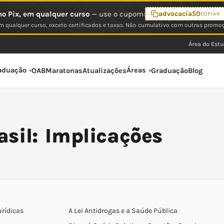
o Pix, em qualquer curso
— use o cupom:
advocacia50
COPIAR
 qualquer curso, exceto certificados e taxas. Não cumulativo com outras promo
Área do Est
aduação
Áreas
OAB
Maratonas
Atualizações
Graduação
Blog
asil: Implicações
urídicas
A Lei Antidrogas e a Saúde Pública