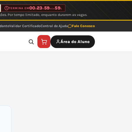
00
23
59
59
TERMINA EM
d
h
min
s
ções. Por tempo limitado, enquanto durarem as vagas.
udante
Validar Certificado
Central de Ajuda
Fale Conosco
Área do Aluno