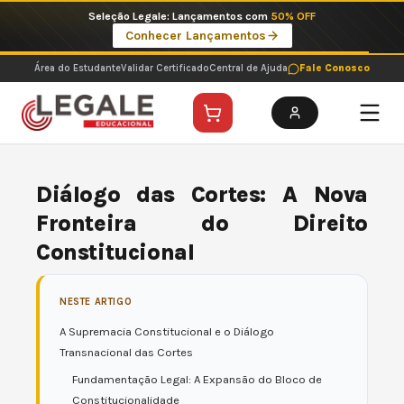
Ir
Imperdíveis no Pix: Pós Selecionadas a 199 reais no pix em parcela única
para
Ver ofertas
o
conteúdo
Área do Estudante
Validar Certificado
Central de Ajuda
Fale Conosco
Diálogo das Cortes: A Nova
Fronteira do Direito
Constitucional
NESTE ARTIGO
A Supremacia Constitucional e o Diálogo
Transnacional das Cortes
Fundamentação Legal: A Expansão do Bloco de
Constitucionalidade