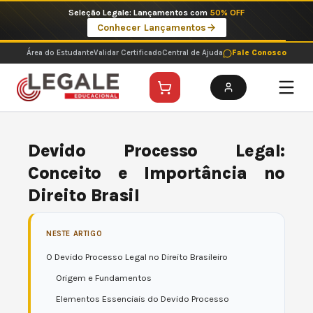
Ir
Imperdíveis no Pix: Pós Selecionadas a 199 reais no pix em parcela única
para
Ver ofertas
o
conteúdo
Área do Estudante
Validar Certificado
Central de Ajuda
Fale Conosco
Devido Processo Legal:
Conceito e Importância no
Direito Brasil
NESTE ARTIGO
O Devido Processo Legal no Direito Brasileiro
Origem e Fundamentos
Elementos Essenciais do Devido Processo