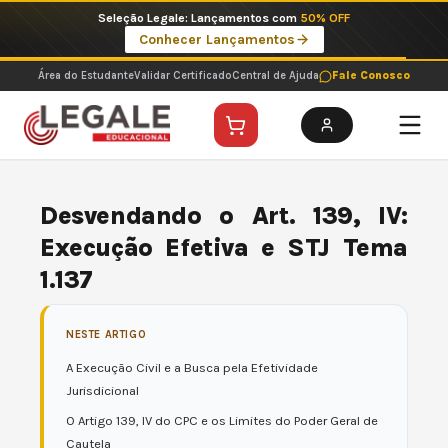
Ir
Imperdíveis no Pix: Pós Selecionadas a 199 reais no pix em parcela única
para
Ver ofertas
o
conteúdo
Área do Estudante
Validar Certificado
Central de Ajuda
Fale Conosco
Desvendando o Art. 139, IV:
Execução Efetiva e STJ Tema
1.137
NESTE ARTIGO
A Execução Civil e a Busca pela Efetividade
Jurisdicional
O Artigo 139, IV do CPC e os Limites do Poder Geral de
Cautela