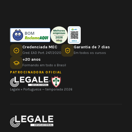
BOM
Credenciada MEC
Garantia de 7 dias
Cred. EAD Port. 247/2020
Em todos os cursos
+20 anos
Formando em todo o Brasil
PATROCINADORA OFICIAL
×
Legale × Portuguesa — temporada 2026