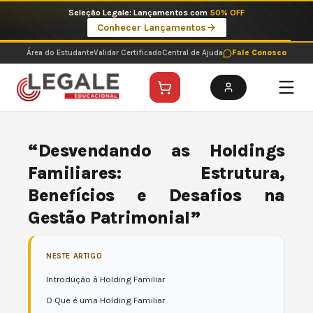
Ir
Imperdíveis no Pix: Pós Selecionadas a 199 reais no pix em parcela única
para
Ver ofertas
o
conteúdo
Área do Estudante
Validar Certificado
Central de Ajuda
Fale Conosco
“Desvendando as Holdings
Familiares: Estrutura,
Benefícios e Desafios na
Gestão Patrimonial”
NESTE ARTIGO
Introdução à Holding Familiar
O Que é uma Holding Familiar