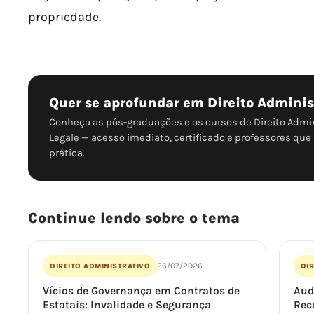
propriedade.
Quer se aprofundar em Direito Adminis
Conheça as pós-graduações e os cursos de Direito Admin
Legale — acesso imediato, certificado e professores qu
prática.
Continue lendo sobre o tema
26/07/2026
DIREITO ADMINISTRATIVO
DIR
Vícios de Governança em Contratos de
Aud
Estatais: Invalidade e Segurança
Rec