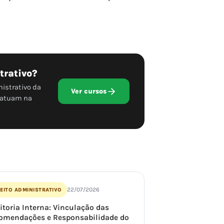
trativo?
istrativo da
Ver cursos
e atuam na
22/07/2026
EITO ADMINISTRATIVO
itoria Interna: Vinculação das
omendações e Responsabilidade do