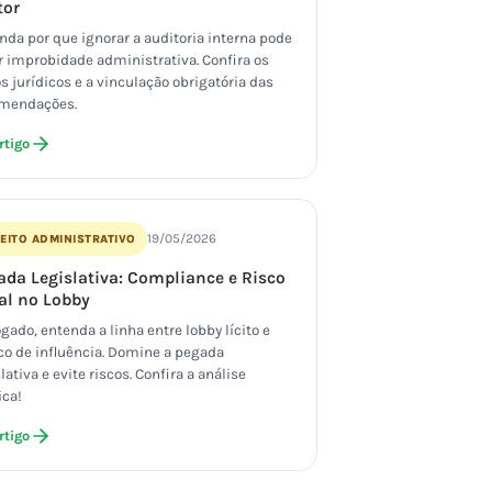
tor
nda por que ignorar a auditoria interna pode
r improbidade administrativa. Confira os
os jurídicos e a vinculação obrigatória das
mendações.
rtigo
19/05/2026
EITO ADMINISTRATIVO
ada Legislativa: Compliance e Risco
al no Lobby
gado, entenda a linha entre lobby lícito e
ico de influência. Domine a pegada
lativa e evite riscos. Confira a análise
ica!
rtigo