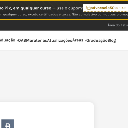
o Pix, em qualquer curso
— use o cupom:
advocacia50
COPIAR
 qualquer curso, exceto certificados e taxas. Não cumulativo com outras promo
Área do Est
aduação
Áreas
OAB
Maratonas
Atualizações
Graduação
Blog