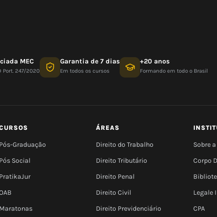
nciada MEC
Garantia de 7 dias
+20 anos
D Port. 247/2020
Em todos os cursos
Formando em todo o Brasil
CURSOS
ÁREAS
INSTI
Pós-Graduação
Direito do Trabalho
Sobre a
Pós Social
Direito Tributário
Corpo 
PratikaJur
Direito Penal
Bibliot
OAB
Direito Civil
Legale
Maratonas
Direito Previdenciário
CPA