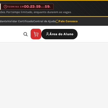
00
23
59
59
TERMINA EM
d
h
min
s
ções. Por tempo limitado, enquanto durarem as vagas.
udante
Validar Certificado
Central de Ajuda
Fale Conosco
Área do Aluno