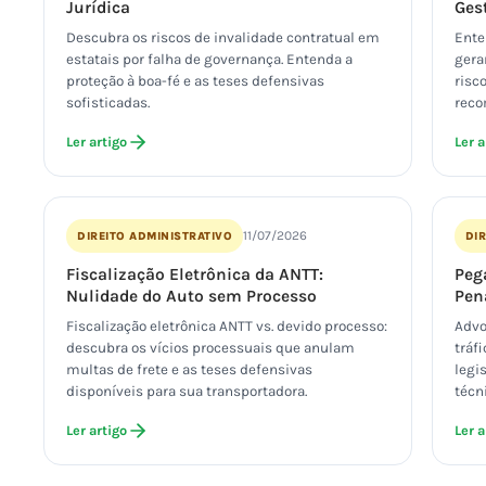
Jurídica
Ges
Descubra os riscos de invalidade contratual em
Ente
estatais por falha de governança. Entenda a
gera
proteção à boa-fé e as teses defensivas
risc
sofisticadas.
reco
Ler artigo
Ler a
11/07/2026
DIREITO ADMINISTRATIVO
DIR
Fiscalização Eletrônica da ANTT:
Peg
Nulidade do Auto sem Processo
Pen
Fiscalização eletrônica ANTT vs. devido processo:
Advo
descubra os vícios processuais que anulam
tráf
multas de frete e as teses defensivas
legis
disponíveis para sua transportadora.
técn
Ler artigo
Ler a