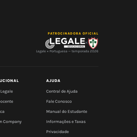
PATROCINADORA OFICIAL
×
Legale × Portuguesa — temporada 2026
TUCIONAL
AJUDA
 Legale
Central de Ajuda
Docente
Fale Conosco
eca
Manual do Estudante
 In Company
Informações e Taxas
Privacidade