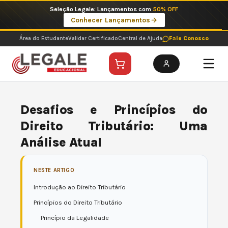
Ir
Imperdíveis no Pix: Pós Selecionadas a 199 reais no pix em parcela única
para
Ver ofertas
o
conteúdo
Área do Estudante
Validar Certificado
Central de Ajuda
Fale Conosco
Desafios e Princípios do
Direito Tributário: Uma
Análise Atual
NESTE ARTIGO
Introdução ao Direito Tributário
Princípios do Direito Tributário
Princípio da Legalidade