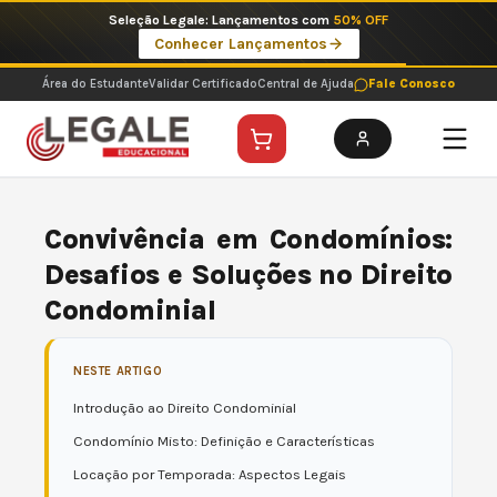
Ir
Seleção Legale: Lançamentos com
50% OFF
para
Conhecer Lançamentos
o
conteúdo
Área do Estudante
Validar Certificado
Central de Ajuda
Fale Conosco
Convivência em Condomínios:
Desafios e Soluções no Direito
Condominial
NESTE ARTIGO
Introdução ao Direito Condominial
Condomínio Misto: Definição e Características
Locação por Temporada: Aspectos Legais