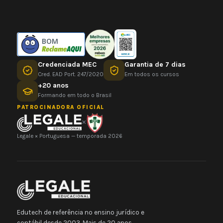
BOM
Credenciada MEC
Garantia de 7 dias
Cred. EAD Port. 247/2020
Em todos os cursos
+20 anos
Formando em todo o Brasil
PATROCINADORA OFICIAL
×
Legale × Portuguesa — temporada 2026
Edutech de referência no ensino jurídico e
contábil desde 2003. Mais de 20 anos