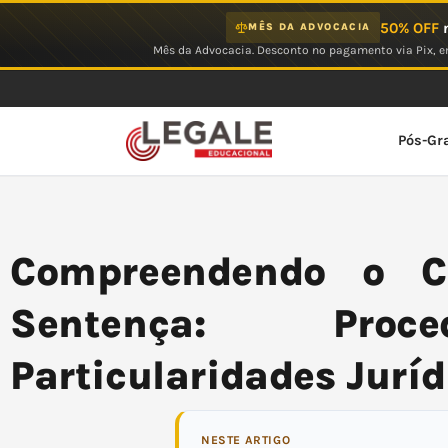
Ir
50% OFF
n
MÊS DA ADVOCACIA
para
Mês da Advocacia. Desconto no pagamento via Pix, em
o
conteúdo
Pós-Gr
Compreendendo o C
Sentença: Proc
Particularidades Juríd
NESTE ARTIGO