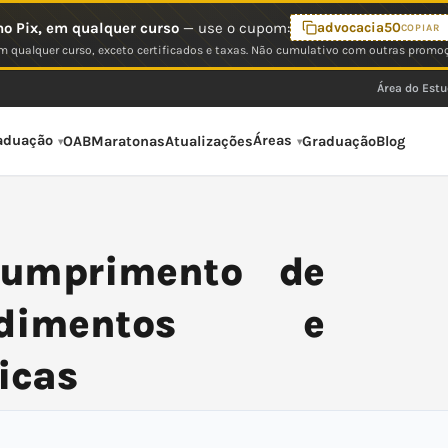
o Pix, em qualquer curso
— use o cupom:
advocacia50
COPIAR
 qualquer curso, exceto certificados e taxas. Não cumulativo com outras promo
Área do Est
aduação
Áreas
OAB
Maratonas
Atualizações
Graduação
Blog
umprimento de
edimentos e
icas