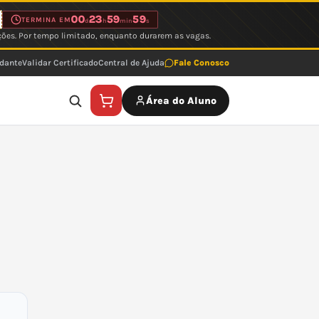
00
23
59
59
TERMINA EM
d
h
min
s
ções. Por tempo limitado, enquanto durarem as vagas.
udante
Validar Certificado
Central de Ajuda
Fale Conosco
Área do Aluno