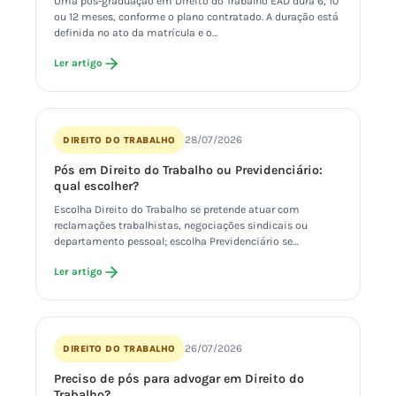
Uma pós-graduação em Direito do Trabalho EAD dura 6, 10
ou 12 meses, conforme o plano contratado. A duração está
definida no ato da matrícula e o…
Ler artigo
28/07/2026
DIREITO DO TRABALHO
Pós em Direito do Trabalho ou Previdenciário:
qual escolher?
Escolha Direito do Trabalho se pretende atuar com
reclamações trabalhistas, negociações sindicais ou
departamento pessoal; escolha Previdenciário se…
Ler artigo
26/07/2026
DIREITO DO TRABALHO
Preciso de pós para advogar em Direito do
Trabalho?