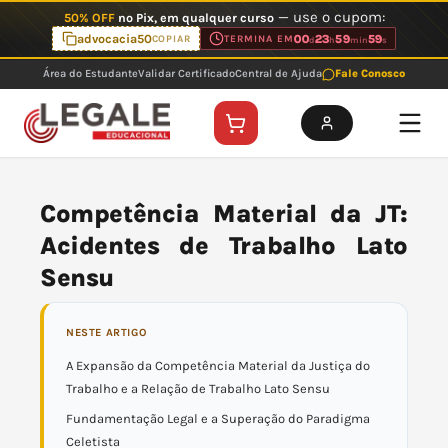
Ir
— use o cupom:
50% OFF
no Pix, em qualquer curso
para
advocacia50
00
23
59
59
COPIAR
TERMINA EM
d
h
min
s
o
Área do Estudante
Validar Certificado
Central de Ajuda
Fale Conosco
conteúdo
Competência Material da JT:
Acidentes de Trabalho Lato
Sensu
NESTE ARTIGO
A Expansão da Competência Material da Justiça do
Trabalho e a Relação de Trabalho Lato Sensu
Fundamentação Legal e a Superação do Paradigma
Celetista