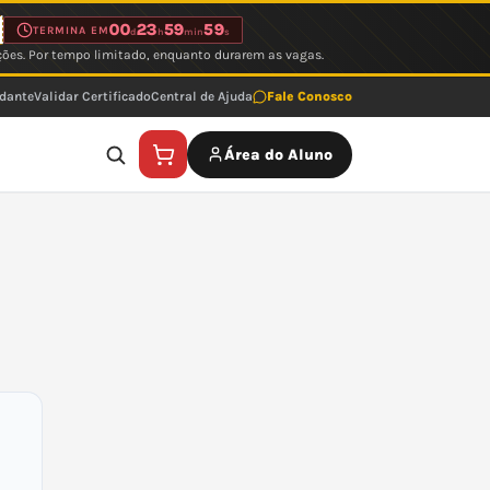
00
23
59
59
TERMINA EM
d
h
min
s
ções. Por tempo limitado, enquanto durarem as vagas.
udante
Validar Certificado
Central de Ajuda
Fale Conosco
Área do Aluno