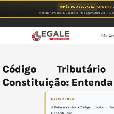
Ir
50% OFF
n
MÊS DA ADVOCACIA
para
Mês da Advocacia. Desconto no pagamento via Pix, em
o
conteúdo
Pós-Gr
Código Tributári
Constituição: Entenda
NESTE ARTIGO
A Relação entre o Código Tributário Nac
Constituição