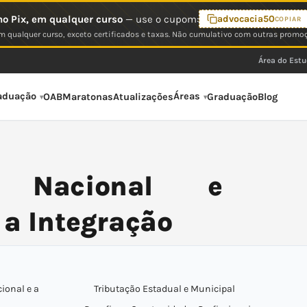
o Pix, em qualquer curso
— use o cupom:
advocacia50
COPIAR
 qualquer curso, exceto certificados e taxas. Não cumulativo com outras promo
Área do Est
aduação
Áreas
OAB
Maratonas
Atualizações
Graduação
Blog
o Nacional e
 a Integração
ional e a
Tributação Estadual e Municipal