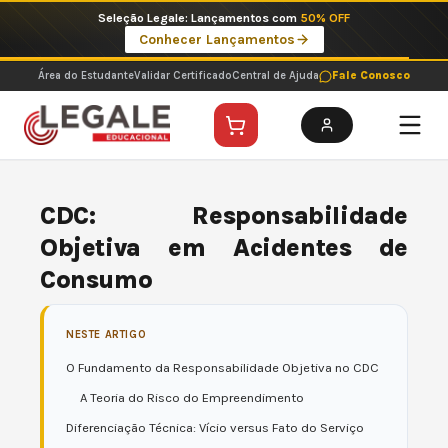
Ir
Imperdíveis no Pix: Pós Selecionadas a 199 reais no pix em parcela única
para
Ver ofertas
o
conteúdo
Área do Estudante
Validar Certificado
Central de Ajuda
Fale Conosco
CDC: Responsabilidade
Objetiva em Acidentes de
Consumo
NESTE ARTIGO
O Fundamento da Responsabilidade Objetiva no CDC
A Teoria do Risco do Empreendimento
Diferenciação Técnica: Vício versus Fato do Serviço