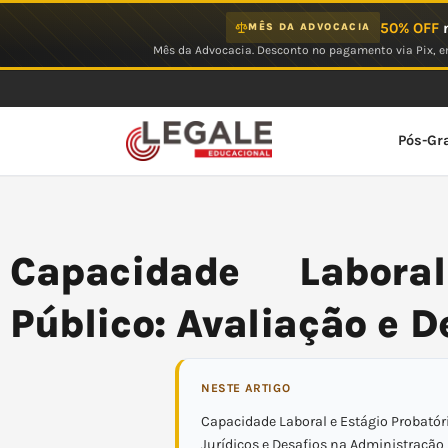
Ir
50% OFF
n
MÊS DA ADVOCACIA
para
Mês da Advocacia. Desconto no pagamento via Pix, em
o
conteúdo
Pós-Gr
Capacidade Labora
Público: Avaliação e D
NESTE ARTIGO
Capacidade Laboral e Estágio Probatór
Jurídicos e Desafios na Administração