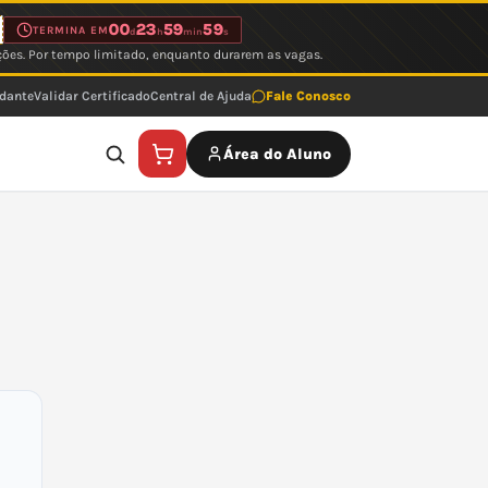
00
23
59
59
TERMINA EM
d
h
min
s
ções. Por tempo limitado, enquanto durarem as vagas.
udante
Validar Certificado
Central de Ajuda
Fale Conosco
Área do Aluno