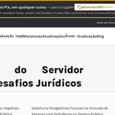
o Pix, em qualquer curso
— use o cupom:
advocacia50
COPIAR
 qualquer curso, exceto certificados e taxas. Não cumulativo com outras promo
Área do Est
aduação
Áreas
OAB
Maratonas
Atualizações
Graduação
Blog
l do Servidor
esafios Jurídicos
io: Aspectos
Desafios e Perspectivas Futuras na Inclusão de
 Pública
Pessoas com Deficiência no Serviço Público