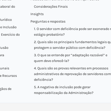
aboral do
Considerações Finais
Insights
Jurídico
Perguntas e respostas
de Inclusão
1. O servidor com deficiência pode ser exonerado 
 Exercício do
estágio probatório?
2. Quais são os principais fundamentos legais q
clusão
protegem o servidor público com deficiência?
ara
3. O que se entende por “adaptação razoável” e
quem deve oferecê-la?
bunais
4. Quais são as provas relevantes em processos
administrativos de reprovação de servidores com
 e Recursos
deficiência?
5. A negativa de inclusão pode gerar
rgãos de
responsabilização da Administração?