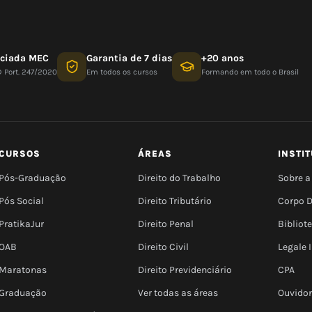
nciada MEC
Garantia de 7 dias
+20 anos
D Port. 247/2020
Em todos os cursos
Formando em todo o Brasil
CURSOS
ÁREAS
INSTI
Pós-Graduação
Direito do Trabalho
Sobre a
Pós Social
Direito Tributário
Corpo 
PratikaJur
Direito Penal
Bibliot
OAB
Direito Civil
Legale
Maratonas
Direito Previdenciário
CPA
Graduação
Ver todas as áreas
Ouvidor