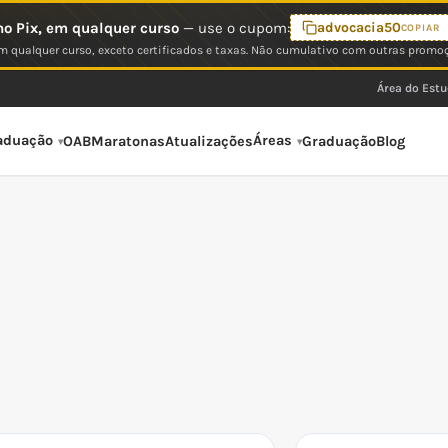
o Pix, em qualquer curso
— use o cupom:
advocacia50
COPIAR
 qualquer curso, exceto certificados e taxas. Não cumulativo com outras promo
Área do Est
aduação
Áreas
OAB
Maratonas
Atualizações
Graduação
Blog