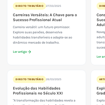
27/03/2025
DIREITO TRIBUTÁRIO
DIRE
Carreiras Versáteis: A Chave para o
Cons
Sucesso Profissional Atual
Suce
Adul
Carreira versátil: um futuro promissor.
Naveg
Explore suas paixões, desenvolva
adult
habilidades transferíveis e adapte-se ao
trans
dinâmico mercado de trabalho.
suces
Ler artigo
Ler ar
26/03/2025
DIREITO TRIBUTÁRIO
ART
Evolução das Habilidades
Expl
Profissionais no Século XXI
Grad
"A transformação das habilidades revela a
Explo