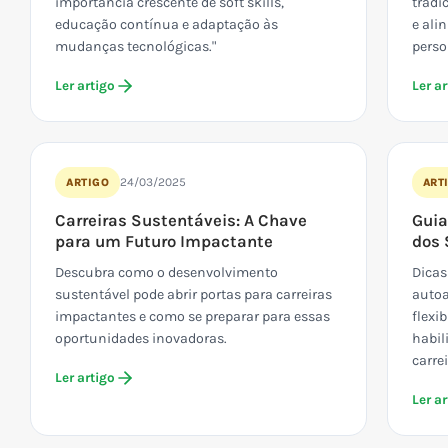
importância crescente de soft skills,
tradi
educação contínua e adaptação às
e ali
mudanças tecnológicas."
perso
Ler artigo
Ler ar
24/03/2025
ARTIGO
ART
Carreiras Sustentáveis: A Chave
Guia
para um Futuro Impactante
dos 
Descubra como o desenvolvimento
Dicas
sustentável pode abrir portas para carreiras
autoa
impactantes e como se preparar para essas
flexi
oportunidades inovadoras.
habil
carrei
Ler artigo
Ler ar