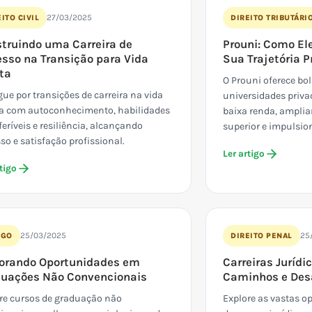
27/03/2025
ITO CIVIL
DIREITO TRIBUTÁRI
truindo uma Carreira de
Prouni: Como El
sso na Transição para Vida
Sua Trajetória P
ta
O Prouni oferece bo
ue por transições de carreira na vida
universidades priva
a com autoconhecimento, habilidades
baixa renda, amplia
feríveis e resiliência, alcançando
superior e impulsio
so e satisfação profissional.
Ler artigo
tigo
25/03/2025
25
IGO
DIREITO PENAL
orando Oportunidades em
Carreiras Jurídic
uações Não Convencionais
Caminhos e Des
re cursos de graduação não
Explore as vastas o