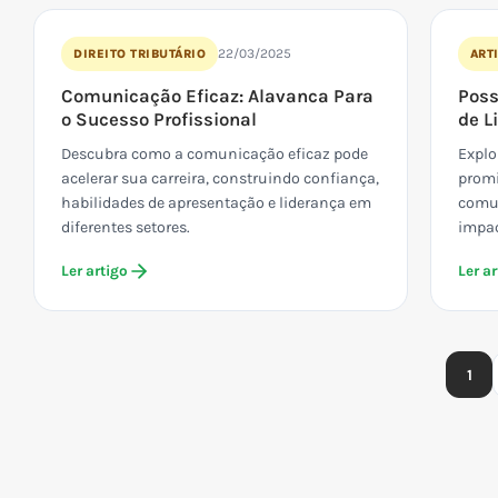
22/03/2025
DIREITO TRIBUTÁRIO
ART
Comunicação Eficaz: Alavanca Para
Poss
o Sucesso Profissional
de L
Descubra como a comunicação eficaz pode
Explo
acelerar sua carreira, construindo confiança,
promi
habilidades de apresentação e liderança em
comun
diferentes setores.
impac
Ler artigo
Ler ar
1