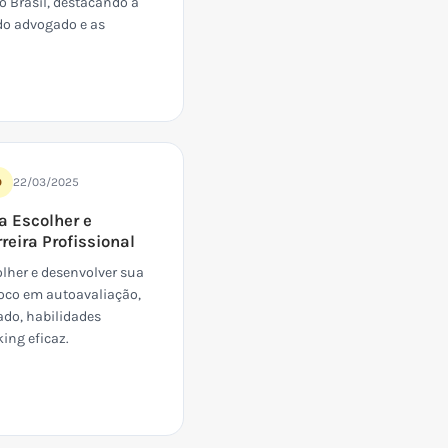
o Brasil, destacando a
do advogado e as
22/03/2025
O
a Escolher e
reira Profissional
lher e desenvolver sua
 foco em autoavaliação,
ado, habilidades
ing eficaz.