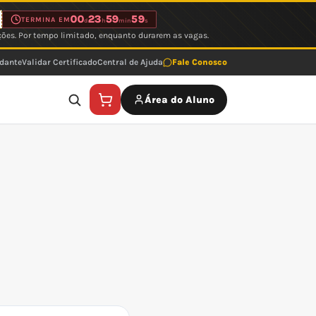
00
23
59
59
TERMINA EM
d
h
min
s
ções. Por tempo limitado, enquanto durarem as vagas.
udante
Validar Certificado
Central de Ajuda
Fale Conosco
Área do Aluno