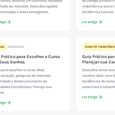
cionais, escolha um caminho inovador
do campo jurídico n
nhado ao mercado. Descubra opções
importância social 
nalizadas e áreas emergentes.
tendências futuras.
tigo
Ler artigo
24/03/2025
IGO
DIREITO TRIBUTÁRI
 Prático para Escolher o Curso
Guia Prático par
Seus Sonhos
Planejar sua Car
 para escolher o curso ideal:
Descubra como esco
valiação, pesquisa de mercado,
carreira ideal, com
bilidade e desenvolvimento de
tendências de merc
idades transferíveis. Planeje sua
essenciais e network
ra!
Ler artigo
tigo