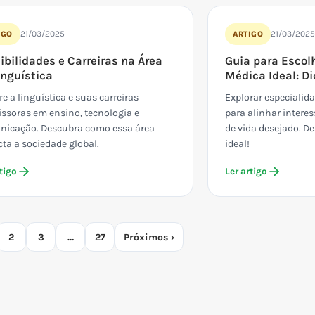
21/03/2025
21/03/202
IGO
ARTIGO
ibilidades e Carreiras na Área
Guia para Escol
inguística
Médica Ideal: D
re a linguística e suas carreiras
Explorar especialid
ssoras em ensino, tecnologia e
para alinhar interes
icação. Descubra como essa área
de vida desejado. 
ta a sociedade global.
ideal!
tigo
Ler artigo
2
3
…
27
Próximos ›