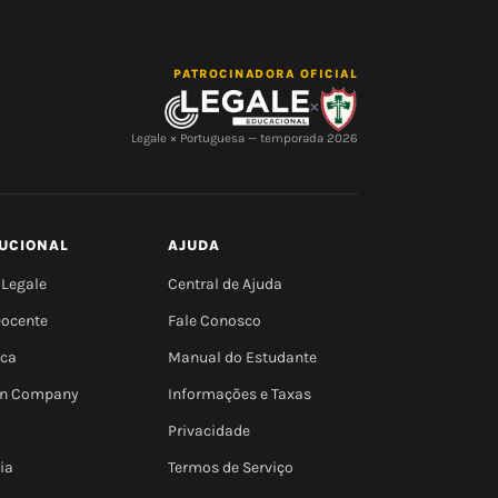
PATROCINADORA OFICIAL
×
Legale × Portuguesa — temporada 2026
TUCIONAL
AJUDA
 Legale
Central de Ajuda
Docente
Fale Conosco
eca
Manual do Estudante
 In Company
Informações e Taxas
Privacidade
ia
Termos de Serviço