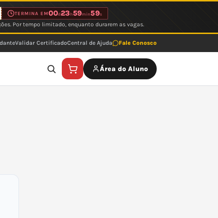
00
23
59
59
TERMINA EM
d
h
min
s
ções. Por tempo limitado, enquanto durarem as vagas.
udante
Validar Certificado
Central de Ajuda
Fale Conosco
Área do Aluno