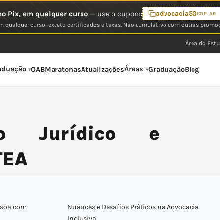
o Pix, em qualquer curso
— use o cupom:
advocacia50
COPIAR
 qualquer curso, exceto certificados e taxas. Não cumulativo com outras promo
Área do Est
aduação
Áreas
OAB
Maratonas
Atualizações
Graduação
Blog
ço Jurídico e
TEA
essoa com
Nuances e Desafios Práticos na Advocacia
Inclusiva