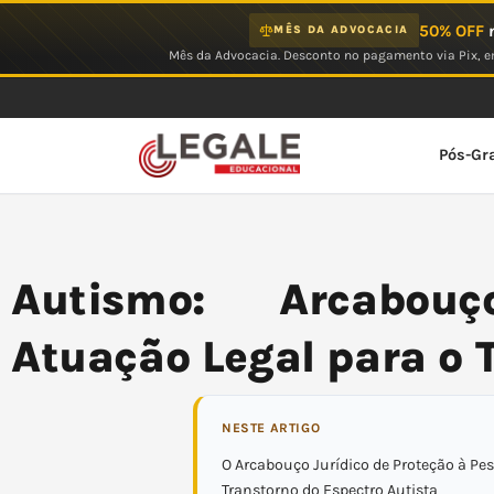
Ir
50% OFF
n
MÊS DA ADVOCACIA
para
Mês da Advocacia. Desconto no pagamento via Pix, em
o
conteúdo
Pós-Gr
Autismo: Arcabou
Atuação Legal para o 
NESTE ARTIGO
O Arcabouço Jurídico de Proteção à P
Transtorno do Espectro Autista