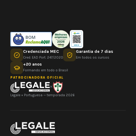
BOM
Credenciada MEC
Garantia de 7 dias
Cred. EAD Port. 247/2020
Em todos os cursos
+20 anos
Formando em todo o Brasil
PATROCINADORA OFICIAL
×
Legale × Portuguesa — temporada 2026