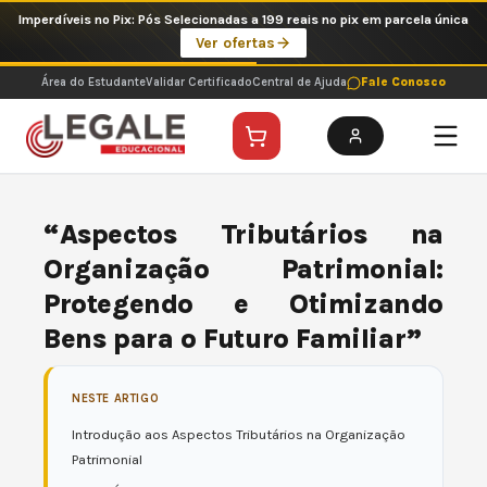
Ir
Imperdíveis no Pix: Pós Selecionadas a 199 reais no pix em parcela única
para
Ver ofertas
o
conteúdo
Área do Estudante
Validar Certificado
Central de Ajuda
Fale Conosco
“Aspectos Tributários na
Organização Patrimonial:
Protegendo e Otimizando
Bens para o Futuro Familiar”
NESTE ARTIGO
Introdução aos Aspectos Tributários na Organização
Patrimonial