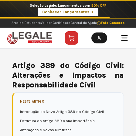
Ir
Seleção Legale: Lançamentos com
50% OFF
para
Conhecer Lançamentos
o
conteúdo
Área do Estudante
Validar Certificado
Central de Ajuda
Fale Conosco
Artigo 389 do Código Civil:
Alterações e Impactos na
Responsabilidade Civil
NESTE ARTIGO
Introdução ao Novo Artigo 389 do Código Civil
Estrutura do Artigo 389 e sua Importância
Alterações e Novas Diretrizes