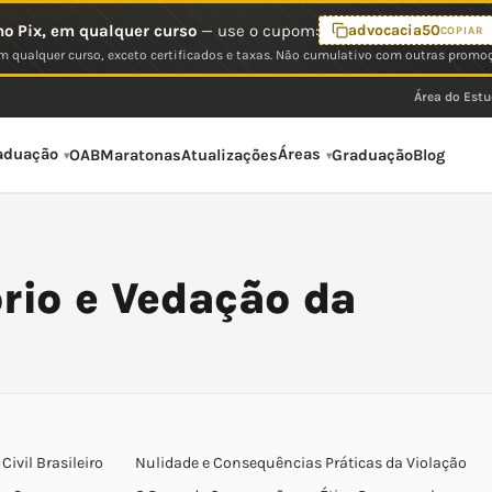
o Pix, em qualquer curso
— use o cupom:
advocacia50
COPIAR
 qualquer curso, exceto certificados e taxas. Não cumulativo com outras promo
Área do Est
aduação
Áreas
OAB
Maratonas
Atualizações
Graduação
Blog
ório e Vedação da
ivil Brasileiro
Nulidade e Consequências Práticas da Violação