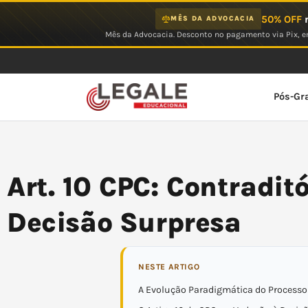
Ir
50% OFF
n
MÊS DA ADVOCACIA
para
Mês da Advocacia. Desconto no pagamento via Pix, em
o
conteúdo
Pós-Gr
Art. 10 CPC: Contradit
Decisão Surpresa
NESTE ARTIGO
A Evolução Paradigmática do Processo C