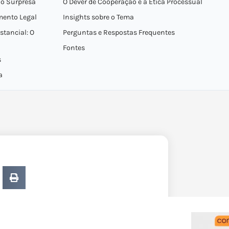
ão Surpresa
O Dever de Cooperação e a Ética Processual
mento Legal
Insights sobre o Tema
tancial: O
Perguntas e Respostas Frequentes
Fontes
s
a