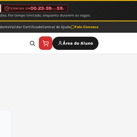
00
23
59
59
TERMINA EM
d
h
min
s
ções. Por tempo limitado, enquanto durarem as vagas.
udante
Validar Certificado
Central de Ajuda
Fale Conosco
Área do Aluno