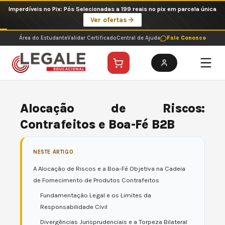
Ir
Imperdíveis no Pix: Pós Selecionadas a 199 reais no pix em parcela única
para
Ver ofertas
o
conteúdo
Área do Estudante
Validar Certificado
Central de Ajuda
Fale Conosco
Alocação de Riscos:
Contrafeitos e Boa-Fé B2B
NESTE ARTIGO
A Alocação de Riscos e a Boa-Fé Objetiva na Cadeia
de Fornecimento de Produtos Contrafeitos
Fundamentação Legal e os Limites da
Responsabilidade Civil
Divergências Jurisprudenciais e a Torpeza Bilateral