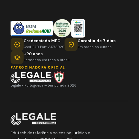
BOM
Credenciada MEC
Garantia de 7 dias
Cred. EAD Port. 247/2020
Em todos os cursos
+20 anos
Formando em todo o Brasil
PATROCINADORA OFICIAL
×
Legale × Portuguesa — temporada 2026
Edutech de referência no ensino jurídico e