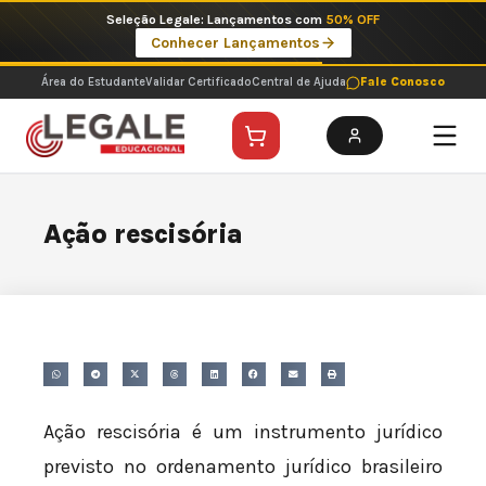
Ir
Seleção Legale: Lançamentos com
50% OFF
para
Conhecer Lançamentos
o
conteúdo
Área do Estudante
Validar Certificado
Central de Ajuda
Fale Conosco
Ação rescisória
Ação rescisória é um instrumento jurídico
previsto no ordenamento jurídico brasileiro