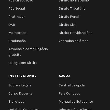
Pós-Graduação
Direito do Trabalho
Pós Social
Direito Tributário
PratikaJur
Direito Penal
OAB
Direito Civil
Maratonas
Direito Previdenciário
Graduação
Ver todas as áreas
Advocacia como Negócio ·
gratuito
Estágio em Direito
INSTITUCIONAL
AJUDA
Sobre a Legale
Central de Ajuda
Corpo Docente
Fale Conosco
Biblioteca
Manual do Estudante
Legale In Company
Informações e Taxas