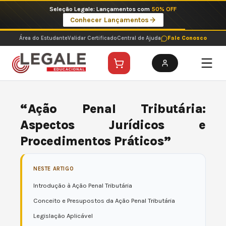
Ir
Seleção Legale: Lançamentos com
50% OFF
para
Conhecer Lançamentos
o
conteúdo
Área do Estudante
Validar Certificado
Central de Ajuda
Fale Conosco
“Ação Penal Tributária:
Aspectos Jurídicos e
Procedimentos Práticos”
NESTE ARTIGO
Introdução à Ação Penal Tributária
Conceito e Presupostos da Ação Penal Tributária
Legislação Aplicável