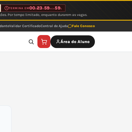
00
23
59
59
TERMINA EM
d
h
min
s
ções. Por tempo limitado, enquanto durarem as vagas.
udante
Validar Certificado
Central de Ajuda
Fale Conosco
Área do Aluno