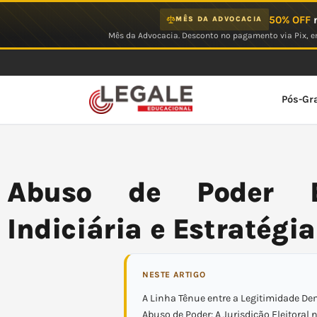
Ir
50% OFF
n
MÊS DA ADVOCACIA
para
Mês da Advocacia. Desconto no pagamento via Pix, em
o
conteúdo
Pós-Gr
Abuso de Poder El
Indiciária e Estratégia
NESTE ARTIGO
A Linha Tênue entre a Legitimidade De
Abuso de Poder: A Jurisdição Eleitoral 