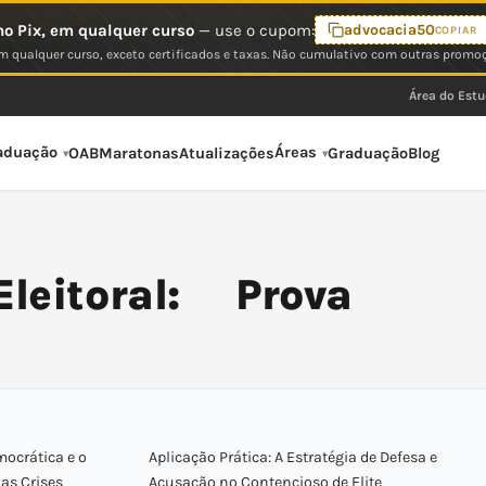
o Pix, em qualquer curso
— use o cupom:
advocacia50
COPIAR
 qualquer curso, exceto certificados e taxas. Não cumulativo com outras promo
Área do Est
aduação
Áreas
OAB
Maratonas
Atualizações
Graduação
Blog
eitoral: Prova
mocrática e o
Aplicação Prática: A Estratégia de Defesa e
nas Crises
Acusação no Contencioso de Elite