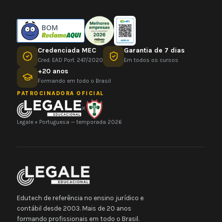
BOM
Credenciada MEC
Garantia de 7 dias
Cred. EAD Port. 247/2020
Em todos os cursos
+20 anos
Formando em todo o Brasil
PATROCINADORA OFICIAL
×
Legale × Portuguesa — temporada 2026
Edutech de referência no ensino jurídico e
contábil desde 2003. Mais de 20 anos
formando profissionais em todo o Brasil.