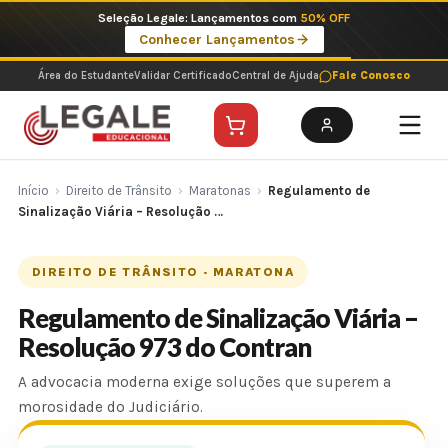
Ir
Seleção Legale: Lançamentos com
50% OFF
para
Conhecer Lançamentos
o
conteúdo
Área do Estudante
Validar Certificado
Central de Ajuda
Fale Conosco
Início
›
Direito de Trânsito
›
Maratonas
›
Regulamento de
Sinalização Viária – Resolução …
DIREITO DE TRÂNSITO · MARATONA
Regulamento de Sinalização Viária –
Resolução 973 do Contran
A advocacia moderna exige soluções que superem a
morosidade do Judiciário.