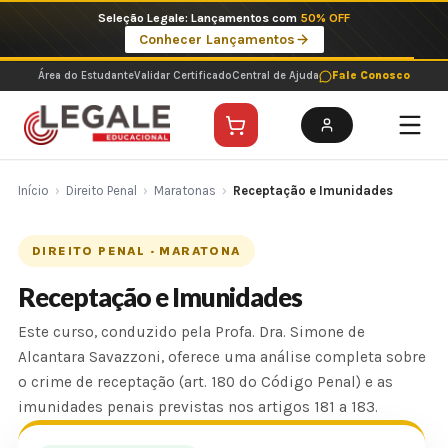
Ir
Imperdíveis no Pix: Pós Selecionadas a 199 reais no pix em parcela única
para
Ver ofertas
o
conteúdo
Área do Estudante
Validar Certificado
Central de Ajuda
Fale Conosco
Início
›
Direito Penal
›
Maratonas
›
Receptação e Imunidades
DIREITO PENAL · MARATONA
Receptação e Imunidades
Este curso, conduzido pela Profa. Dra. Simone de
Alcantara Savazzoni, oferece uma análise completa sobre
o crime de receptação (art. 180 do Código Penal) e as
imunidades penais previstas nos artigos 181 a 183.