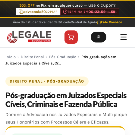
Ir
— use o cupom:
50% OFF
no Pix, em qualquer curso
para
advocacia50
00
23
59
59
COPIAR
TERMINA EM
d
h
min
s
o
Área do Estudante
Validar Certificado
Central de Ajuda
Fale Conosco
conteúdo
Início
›
Direito Penal
›
Pós-Graduação
›
Pós-graduação em
Juizados Especiais Cíveis, Cr…
DIREITO PENAL · PÓS-GRADUAÇÃO
Pós-graduação em Juizados Especiais
Cíveis, Criminais e Fazenda Pública
Domine a Advocacia nos Juizados Especiais e Multiplique
seus Honorários com Processos Célere e Eficazes.