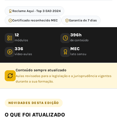
Reclame Aqui · Top 3 EAD 2024
Certificado reconhecido MEC
Garantia de 7 dias
12
396h
módulos
de conteúdo
336
MEC
vídeo-aulas
lato sensu
Conteúdo sempre atualizado
Aulas revisadas para a legislação e a jurisprudência vigentes
durante a sua formação.
NOVIDADES DESTA EDIÇÃO
O QUE FOI ATUALIZADO