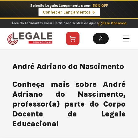
Ir
Seleção Legale: Lançamentos com
50% OFF
para
Conhecer Lançamentos
o
conteúdo
Área do Estudante
Validar Certificado
Central de Ajuda
Fale Conosco
André Adriano do Nascimento
Conheça mais sobre André
Adriano do Nascimento,
professor(a) parte do Corpo
Docente da Legale
Educacional