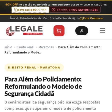
Ir
— use o cupom:
40% OFF
no cartão ou no boleto, em qualquer curso
para
advocacia40
00
23
59
27
COPIAR
TERMINA EM
d
h
min
s
o
Área do Estudante
Validar Certificado
Central de Ajuda
Fale Conosco
conteúdo
Início
›
Direito Penal
›
Maratonas
›
Para Além do Policiamento:
Reformulando o Mode…
DIREITO PENAL · MARATONA
Para Além do Policiamento:
Reformulando o Modelo de
Segurança Cidadã
O cenário atual da segurança pública exige respostas
complexas que superam o modelo de policiamento