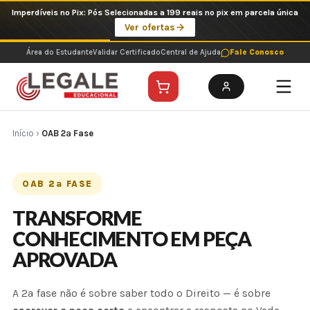
Ir
Imperdíveis no Pix: Pós Selecionadas a 199 reais no pix em parcela única
para
Ver ofertas
o
conteúdo
Área do Estudante
Validar Certificado
Central de Ajuda
Fale Conosco
Início
›
OAB 2ª Fase
OAB 2ª FASE
TRANSFORME
CONHECIMENTO EM PEÇA
APROVADA
A 2ª fase não é sobre saber todo o Direito — é sobre