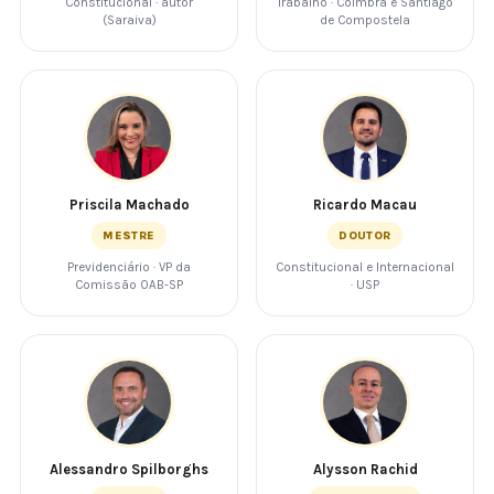
Constitucional · autor
Trabalho · Coimbra e Santiago
(Saraiva)
de Compostela
Priscila Machado
Ricardo Macau
MESTRE
DOUTOR
Previdenciário · VP da
Constitucional e Internacional
Comissão OAB-SP
· USP
Alessandro Spilborghs
Alysson Rachid