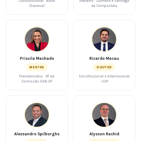
Constitucional · autor
Trabalho · Coimbra e Santiago
(Saraiva)
de Compostela
Priscila Machado
Ricardo Macau
MESTRE
DOUTOR
Previdenciário · VP da
Constitucional e Internacional
Comissão OAB-SP
· USP
Alessandro Spilborghs
Alysson Rachid