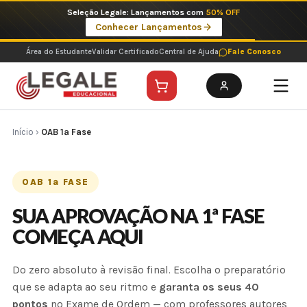
Ir
Seleção Legale: Lançamentos com
50% OFF
para
Conhecer Lançamentos
o
conteúdo
Área do Estudante
Validar Certificado
Central de Ajuda
Fale Conosco
Início
›
OAB 1ª Fase
OAB 1ª FASE
SUA APROVAÇÃO NA 1ª FASE
COMEÇA AQUI
Do zero absoluto à revisão final. Escolha o preparatório
que se adapta ao seu ritmo e
garanta os seus 40
pontos
no Exame de Ordem — com professores autores