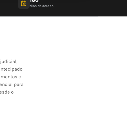
dias de acesso
udicial,
antecipado
damentos e
encial para
esde o