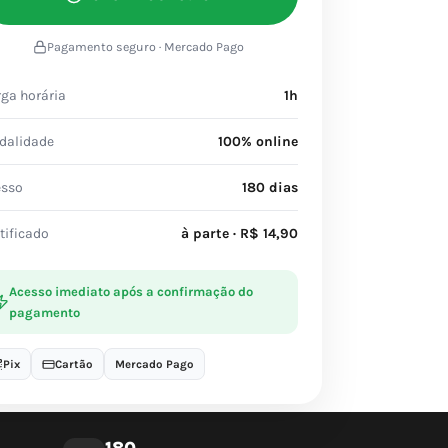
Pagamento seguro · Mercado Pago
ga horária
1h
dalidade
100% online
esso
180 dias
tificado
à parte · R$ 14,90
Acesso imediato após a confirmação do
pagamento
Pix
Cartão
Mercado Pago
180