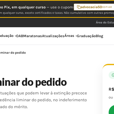
o Pix, em qualquer curso
— use o cupom:
advocacia50
COPIAR
 qualquer curso, exceto certificados e taxas. Não cumulativo com outras promo
Área do Est
aduação
Áreas
OAB
Maratonas
Atualizações
Graduação
Blog
iminar do pedido
inar do pedido
R
ituações que podem levar à extinção precoce
ou
edência liminar do pedido, no indeferimento
pado do mérito.