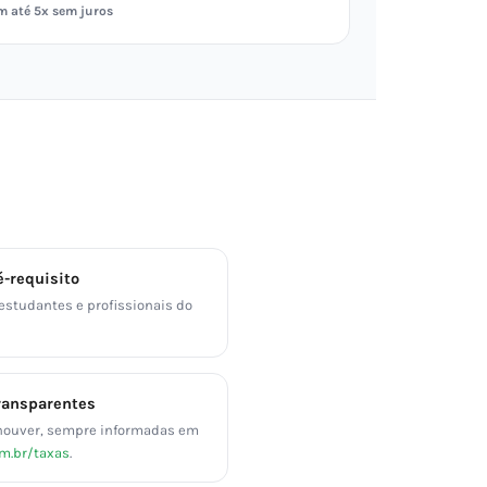
m até 5x sem juros
-requisito
 estudantes e profissionais do
ransparentes
ouver, sempre informadas em
om.br/taxas
.