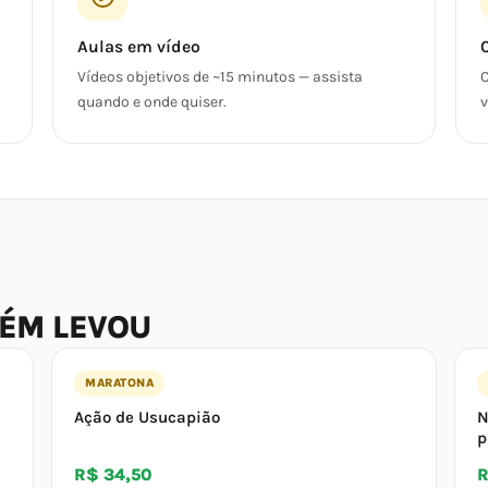
Aulas em vídeo
Vídeos objetivos de ~15 minutos — assista
C
quando e onde quiser.
v
BÉM LEVOU
MARATONA
Ação de Usucapião
N
p
R$ 34,50
R