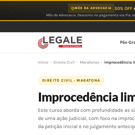
Ir
50% OFF
n
MÊS DA ADVOCACIA
para
Mês da Advocacia. Desconto no pagamento via Pix, em
o
conteúdo
Pós-Gr
Início
›
Direito Civil
›
Maratonas
›
Improcedência l
DIREITO CIVIL · MARATONA
Improcedência lim
Este curso aborda com profundidade as s
de uma ação judicial, com foco na improc
da petição inicial e no julgamento anteci