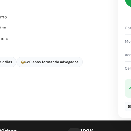
itmo
deo
Car
acia
Mo
Ac
e 7 dias
+20 anos formando advogados
Cer
Vídeos
100%