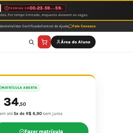
00
23
59
59
TERMINA EM
d
h
min
s
ções. Por tempo limitado, enquanto durarem as vagas.
udante
Validar Certificado
Central de Ajuda
Fale Conosco
Área do Aluno
MATRÍCULA ABERTA
34
$
,50
 em até
5x de R$ 6,90
sem juros
Fazer matrícula