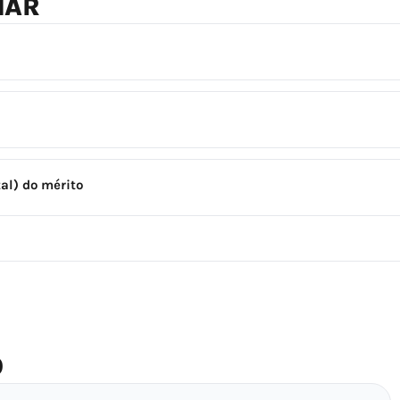
NAR
al) do mérito
O