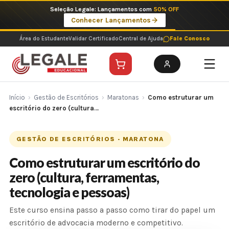
Ir
Seleção Legale: Lançamentos com
50% OFF
para
Conhecer Lançamentos
o
conteúdo
Área do Estudante
Validar Certificado
Central de Ajuda
Fale Conosco
Início
›
Gestão de Escritórios
›
Maratonas
›
Como estruturar um
escritório do zero (cultura…
GESTÃO DE ESCRITÓRIOS · MARATONA
Como estruturar um escritório do
zero (cultura, ferramentas,
tecnologia e pessoas)
Este curso ensina passo a passo como tirar do papel um
escritório de advocacia moderno e competitivo.