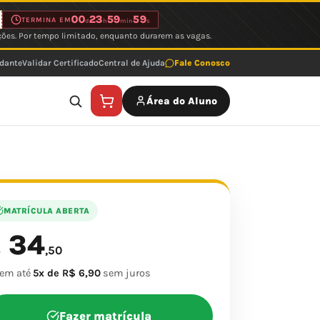
00
23
59
59
TERMINA EM
d
h
min
s
ções. Por tempo limitado, enquanto durarem as vagas.
udante
Validar Certificado
Central de Ajuda
Fale Conosco
Área do Aluno
MATRÍCULA ABERTA
34
$
,50
 em até
5x de R$ 6,90
sem juros
Fazer matrícula