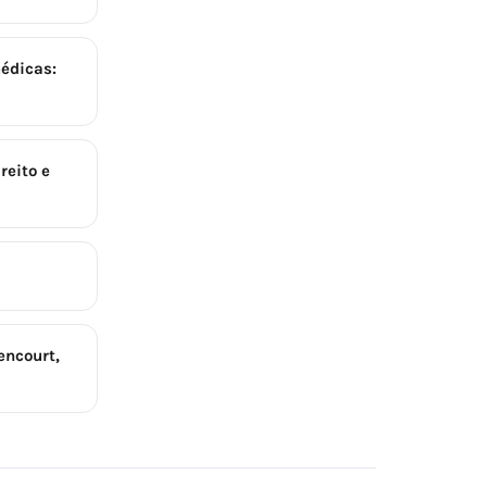
édicas:
reito e
encourt,