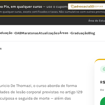
o Pix, em qualquer curso
— use o cupom:
advocacia50
COPIAR
 qualquer curso, exceto certificados e taxas. Não cumulativo com outras promo
Área do Est
aduação
Áreas
OAB
Maratonas
Atualizações
Graduação
Blog
is
R
ricio De Thomazi, o curso aborda de forma
ou
ades de lesão corporal previstas no artigo 129
, culposa e seguida de morte — além das
.