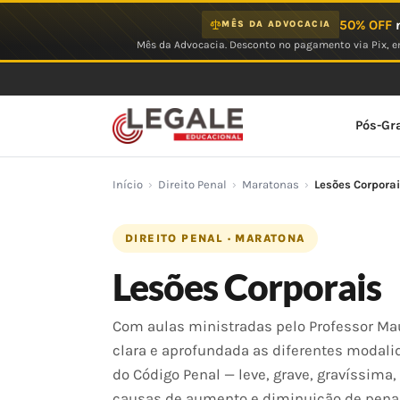
Ir
50% OFF
n
MÊS DA ADVOCACIA
para
Mês da Advocacia. Desconto no pagamento via Pix, em
o
conteúdo
Pós-Gr
Início
›
Direito Penal
›
Maratonas
›
Lesões Corpora
DIREITO PENAL · MARATONA
Lesões Corporais
Com aulas ministradas pelo Professor Mau
clara e aprofundada as diferentes modalid
do Código Penal — leve, grave, gravíssima
causas de aumento e diminuição de pena