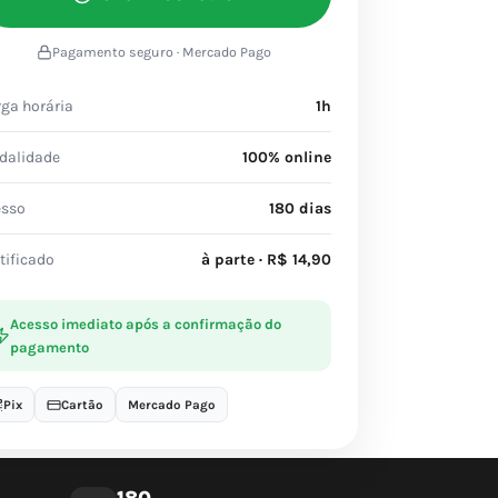
Pagamento seguro · Mercado Pago
ga horária
1h
dalidade
100% online
esso
180 dias
tificado
à parte · R$ 14,90
Acesso imediato após a confirmação do
pagamento
Pix
Cartão
Mercado Pago
180