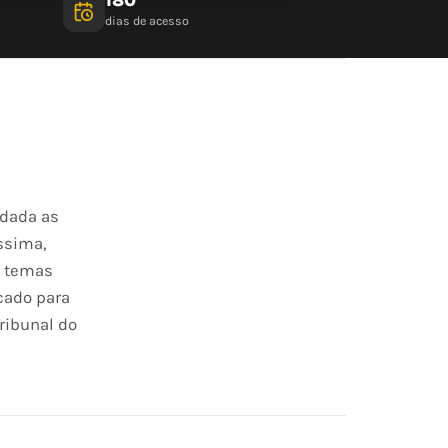
dias de acesso
ndada as
íssima,
i temas
cado para
ribunal do