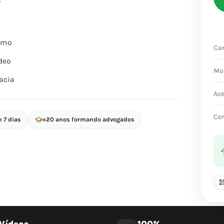
itmo
Car
deo
Mo
acia
Ac
Cer
e 7 dias
+20 anos formando advogados
Vídeos
100%