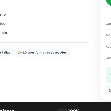
itmo
deo
Car
acia
Mo
Ac
e 7 dias
+20 anos formando advogados
Cer
Vídeos
100%