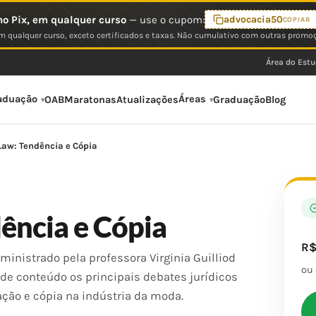
o Pix, em qualquer curso
— use o cupom:
advocacia50
COPIAR
 qualquer curso, exceto certificados e taxas. Não cumulativo com outras promo
Área do Est
aduação
Áreas
OAB
Maratonas
Atualizações
Graduação
Blog
Law: Tendência e Cópia
ência e Cópia
R
ministrado pela professora Virginia Guilliod
ou
 de conteúdo os principais debates jurídicos
ração e cópia na indústria da moda.