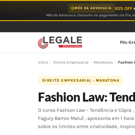
Ir
50% OFF
n
MÊS DA ADVOCACIA
para
Mês da Advocacia. Desconto no pagamento via Pix, em
o
conteúdo
Pós-Gr
Início
›
Direito Empresarial
›
Maratonas
›
Fashion 
DIREITO EMPRESARIAL · MARATONA
Fashion Law: Tend
O curso Fashion Law – Tendência e Cópia , 
Fagury Barros Maluf , apresenta em 1 hora
sobre os limites entre criatividade, inspi