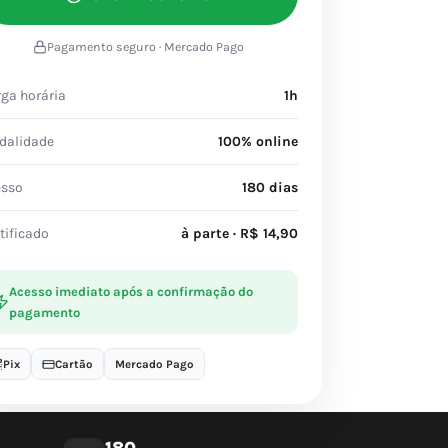
Pagamento seguro · Mercado Pago
ga horária
1h
dalidade
100% online
esso
180 dias
tificado
à parte · R$ 14,90
Acesso imediato após a confirmação do
pagamento
Pix
Cartão
Mercado Pago
180