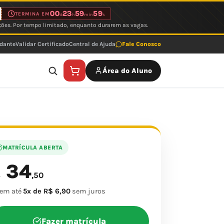
00
23
59
59
TERMINA EM
d
h
min
s
ções. Por tempo limitado, enquanto durarem as vagas.
udante
Validar Certificado
Central de Ajuda
Fale Conosco
Área do Aluno
MATRÍCULA ABERTA
34
$
,50
 em até
5x de R$ 6,90
sem juros
Fazer matrícula