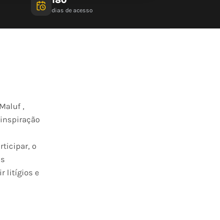
dias de acesso
Maluf ,
 inspiração
ticipar, o
as
 litígios e