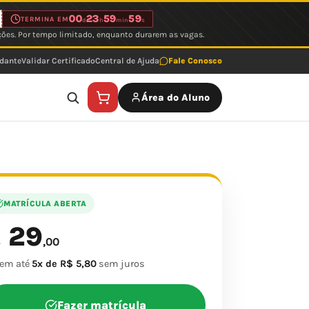
00
23
59
59
TERMINA EM
d
h
min
s
ções. Por tempo limitado, enquanto durarem as vagas.
udante
Validar Certificado
Central de Ajuda
Fale Conosco
Área do Aluno
MATRÍCULA ABERTA
29
$
,00
 em até
5x de R$ 5,80
sem juros
Fazer matrícula