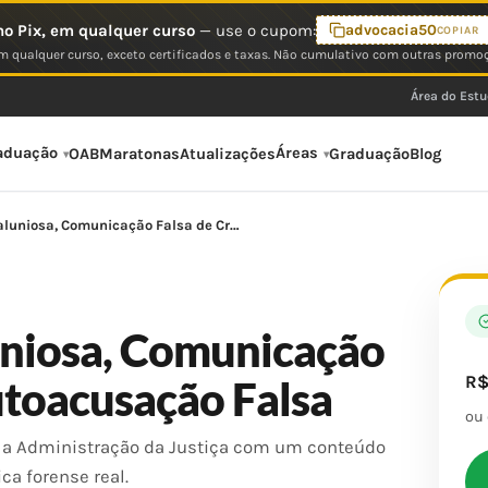
o Pix, em qualquer curso
— use o cupom:
advocacia50
COPIAR
 qualquer curso, exceto certificados e taxas. Não cumulativo com outras promo
Área do Est
aduação
Áreas
OAB
Maratonas
Atualizações
Graduação
Blog
luniosa, Comunicação Falsa de Cr…
niosa, Comunicação
R
utoacusação Falsa
ou
a a Administração da Justiça com um conteúdo
ca forense real.