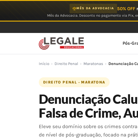
Ir
50% OFF
n
MÊS DA ADVOCACIA
para
Mês da Advocacia. Desconto no pagamento via Pix, em
o
conteúdo
Pós-Gr
Início
›
Direito Penal
›
Maratonas
›
Denunciação Ca
DIREITO PENAL · MARATONA
Denunciação Calu
Falsa de Crime, A
Eleve seu domínio sobre os crimes contr
de nível de pós-graduação, focado na práti