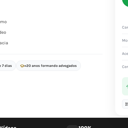
itmo
Car
deo
Mo
acia
Ac
e 7 dias
+20 anos formando advogados
Cer
Vídeos
100%