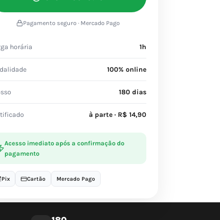
Pagamento seguro · Mercado Pago
ga horária
1h
dalidade
100% online
esso
180 dias
tificado
à parte · R$ 14,90
Acesso imediato após a confirmação do
pagamento
Pix
Cartão
Mercado Pago
180