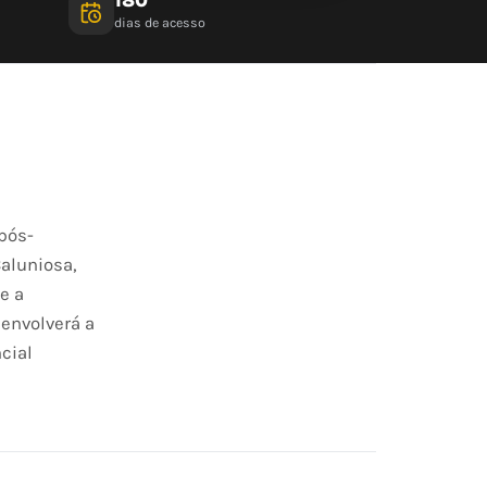
dias de acesso
pós-
Caluniosa,
e a
senvolverá a
cial