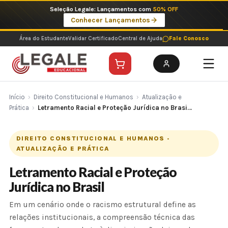
Ir
Imperdíveis no Pix: Pós Selecionadas a 199 reais no pix em parcela única
para
Ver ofertas
o
conteúdo
Área do Estudante
Validar Certificado
Central de Ajuda
Fale Conosco
Início
›
Direito Constitucional e Humanos
›
Atualização e
Prática
›
Letramento Racial e Proteção Jurídica no Brasi…
DIREITO CONSTITUCIONAL E HUMANOS ·
ATUALIZAÇÃO E PRÁTICA
Letramento Racial e Proteção
Jurídica no Brasil
Em um cenário onde o racismo estrutural define as
relações institucionais, a compreensão técnica das