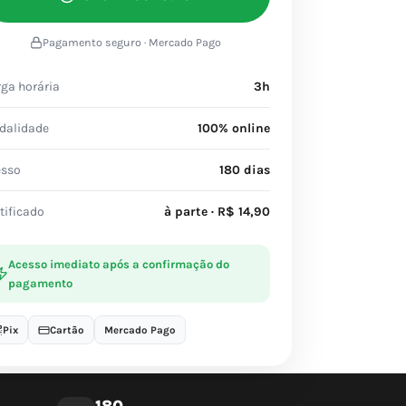
Pagamento seguro · Mercado Pago
ga horária
3h
dalidade
100% online
esso
180 dias
tificado
à parte · R$ 14,90
Acesso imediato após a confirmação do
pagamento
Pix
Cartão
Mercado Pago
180