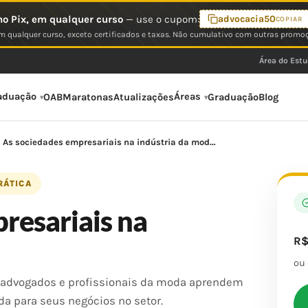
o Pix, em qualquer curso
— use o cupom:
advocacia50
COPIAR
 qualquer curso, exceto certificados e taxas. Não cumulativo com outras promo
Área do Est
aduação
Áreas
OAB
Maratonas
Atualizações
Graduação
Blog
As sociedades empresariais na indústria da mod…
RÁTICA
resariais na
R
ou
 advogados e profissionais da moda aprendem
da para seus negócios no setor.