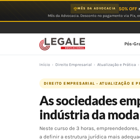
Ir
50% OFF
n
MÊS DA ADVOCACIA
para
Mês da Advocacia. Desconto no pagamento via Pix, em
o
conteúdo
Pós-Gr
Início
›
Direito Empresarial
›
Atualização e Prática
›
DIREITO EMPRESARIAL · ATUALIZAÇÃO E P
As sociedades emp
indústria da moda
Neste curso de 3 horas, empreendedores,
a definir a estrutura jurídica mais adequa