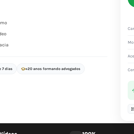
itmo
Car
deo
Mo
acia
Ac
e 7 dias
+20 anos formando advogados
Cer
Vídeos
100%