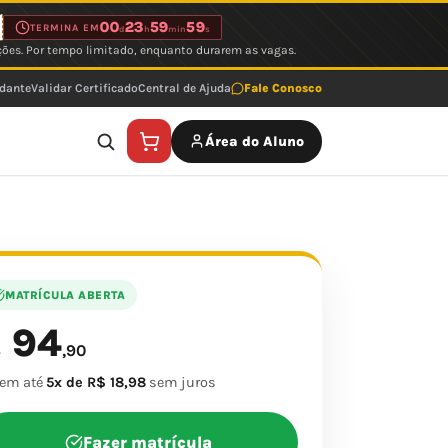
00
23
59
59
TERMINA EM
d
h
min
s
ções. Por tempo limitado, enquanto durarem as vagas.
udante
Validar Certificado
Central de Ajuda
Fale Conosco
Área do Aluno
MATRÍCULA ABERTA
94
$
,90
 em até
5x de R$ 18,98
sem juros
Fazer matrícula