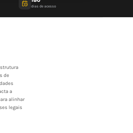
dias de acesso
strutura
s de
edades
acta a
ara alinhar
ses legais