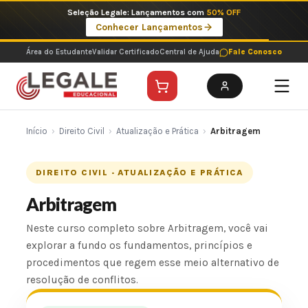
Ir
Seleção Legale: Lançamentos com
50% OFF
para
Conhecer Lançamentos
o
conteúdo
Área do Estudante
Validar Certificado
Central de Ajuda
Fale Conosco
Início
›
Direito Civil
›
Atualização e Prática
›
Arbitragem
DIREITO CIVIL · ATUALIZAÇÃO E PRÁTICA
Arbitragem
Neste curso completo sobre Arbitragem, você vai
explorar a fundo os fundamentos, princípios e
procedimentos que regem esse meio alternativo de
resolução de conflitos.