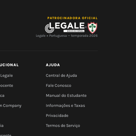
PATROCINADORA OFICIAL
×
Legale × Portuguesa — temporada 2026
TUCIONAL
AJUDA
 Legale
Central de Ajuda
Docente
Fale Conosco
eca
Manual do Estudante
 In Company
Informações e Taxas
Privacidade
ia
Termos de Serviço
esente