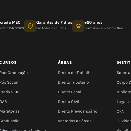
nciada MEC
Garantia de 7 dias
+20 anos
D Port. 247/2020
Em todos os cursos
Formando em todo o Brasil
CURSOS
ÁREAS
INSTI
Pós-Graduação
Direito do Trabalho
Sobre a
Pós Social
Direito Tributário
Corpo 
PratikaJur
Direito Penal
Bibliot
OAB
Direito Civil
Legale
Maratonas
Direito Previdenciário
CPA
Graduação
Ver todas as áreas
Ouvidor
Advocacia como Negócio ·
Vale-Pr