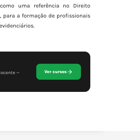
o como uma referência no Direito
a, para a formação de profissionais
videnciários.
Ver cursos
docente —