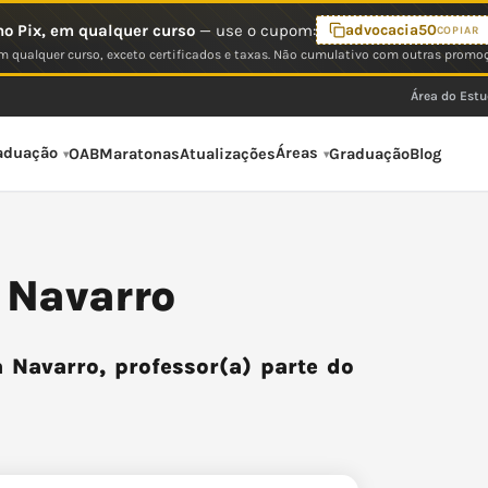
o Pix, em qualquer curso
— use o cupom:
advocacia50
COPIAR
 qualquer curso, exceto certificados e taxas. Não cumulativo com outras promo
Área do Est
aduação
Áreas
OAB
Maratonas
Atualizações
Graduação
Blog
a Navarro
 Navarro, professor(a) parte do