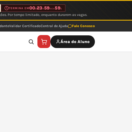
00
23
59
59
TERMINA EM
d
h
min
s
ções. Por tempo limitado, enquanto durarem as vagas.
udante
Validar Certificado
Central de Ajuda
Fale Conosco
Área do Aluno