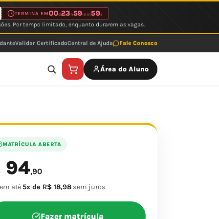
00
23
59
59
TERMINA EM
d
h
min
s
ções. Por tempo limitado, enquanto durarem as vagas.
udante
Validar Certificado
Central de Ajuda
Fale Conosco
Área do Aluno
MATRÍCULA ABERTA
94
$
,90
 em até
5x de R$ 18,98
sem juros
Fazer matrícula