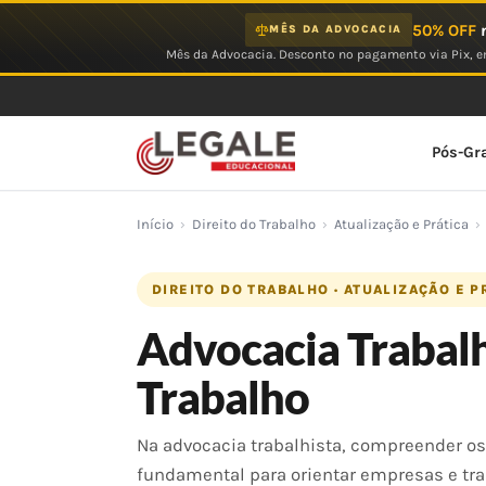
Ir
50% OFF
n
MÊS DA ADVOCACIA
para
Mês da Advocacia. Desconto no pagamento via Pix, em
o
conteúdo
Pós-Gr
Início
›
Direito do Trabalho
›
Atualização e Prática
›
DIREITO DO TRABALHO · ATUALIZAÇÃO E P
Advocacia Trabalh
Trabalho
Na advocacia trabalhista, compreender os 
fundamental para orientar empresas e tr