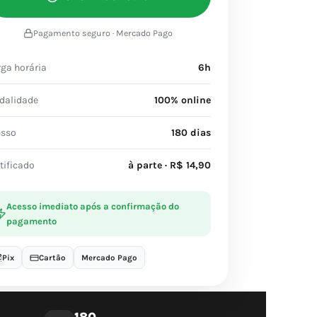
Pagamento seguro · Mercado Pago
ga horária
6h
dalidade
100% online
esso
180 dias
tificado
à parte · R$ 14,90
Acesso imediato após a confirmação do
pagamento
Pix
Cartão
Mercado Pago
180