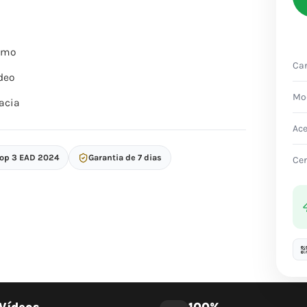
itmo
Car
deo
Mo
acia
Ac
Top 3 EAD 2024
Garantia de 7 dias
Cer
Vídeos
100%