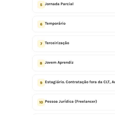
Jornada Parcial
5
Temporário
6
Terceirização
7
Jovem Aprendiz
8
Estagiário. Contratação fora da CLT, 
9
Pessoa Jurídica (Freelancer)
10