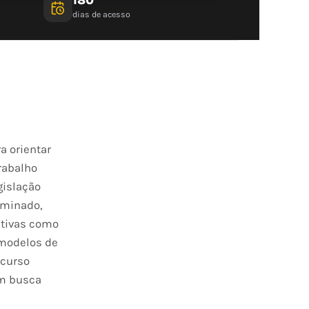
dias de acesso
a orientar
rabalho
gislação
erminado,
ativas como
 modelos de
 curso
em busca