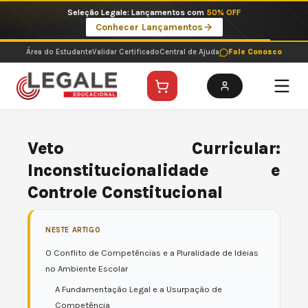
Ir
Imperdíveis no Pix: Pós Selecionadas a 199 reais no pix em parcela única
para
Ver ofertas
o
conteúdo
Área do Estudante
Validar Certificado
Central de Ajuda
Fale Conosco
Veto Curricular:
Inconstitucionalidade e
Controle Constitucional
NESTE ARTIGO
O Conflito de Competências e a Pluralidade de Ideias
no Ambiente Escolar
A Fundamentação Legal e a Usurpação de
Competência