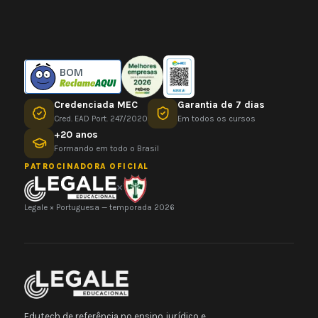
BOM
Credenciada MEC
Garantia de 7 dias
Cred. EAD Port. 247/2020
Em todos os cursos
+20 anos
Formando em todo o Brasil
PATROCINADORA OFICIAL
×
Legale × Portuguesa — temporada 2026
Edutech de referência no ensino jurídico e