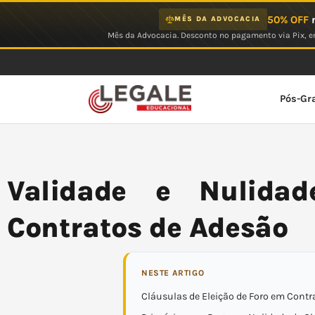
Ir
50% OFF
n
MÊS DA ADVOCACIA
para
Mês da Advocacia. Desconto no pagamento via Pix, em
o
conteúdo
Pós-Gr
Validade e Nulida
Contratos de Adesão
NESTE ARTIGO
Cláusulas de Eleição de Foro em Contr