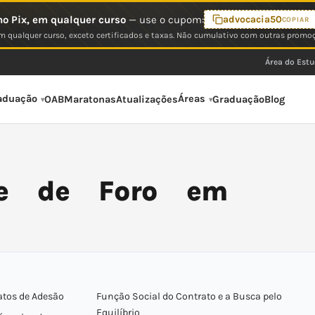
o Pix, em qualquer curso
— use o cupom:
advocacia50
COPIAR
 qualquer curso, exceto certificados e taxas. Não cumulativo com outras promo
Área do Est
aduação
Áreas
OAB
Maratonas
Atualizações
Graduação
Blog
de de Foro em
atos de Adesão
Função Social do Contrato e a Busca pelo
Equilíbrio