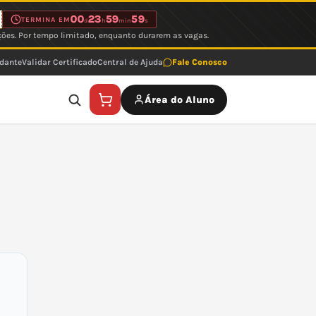
00
23
59
59
TERMINA EM
d
h
min
s
ções. Por tempo limitado, enquanto durarem as vagas.
udante
Validar Certificado
Central de Ajuda
Fale Conosco
Área do Aluno