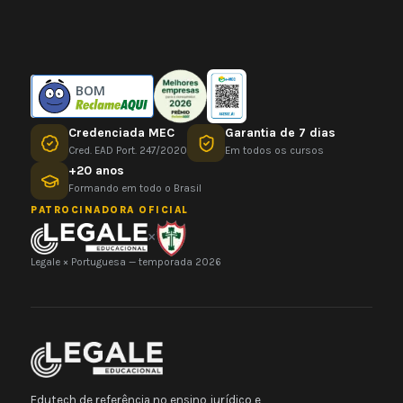
BOM
Credenciada MEC
Garantia de 7 dias
Cred. EAD Port. 247/2020
Em todos os cursos
+20 anos
Formando em todo o Brasil
PATROCINADORA OFICIAL
×
Legale × Portuguesa — temporada 2026
Edutech de referência no ensino jurídico e