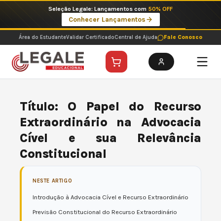
Ir
Seleção Legale: Lançamentos com
50% OFF
para
Conhecer Lançamentos
o
conteúdo
Área do Estudante
Validar Certificado
Central de Ajuda
Fale Conosco
Título: O Papel do Recurso
Extraordinário na Advocacia
Cível e sua Relevância
Constitucional
NESTE ARTIGO
Introdução à Advocacia Cível e Recurso Extraordinário
Previsão Constitucional do Recurso Extraordinário