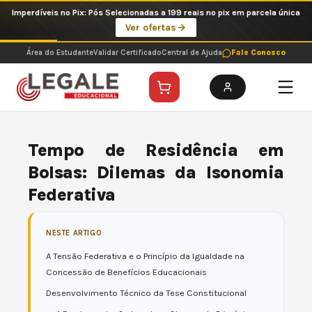
Ir
Imperdíveis no Pix: Pós Selecionadas a 199 reais no pix em parcela única
para
Ver ofertas
o
conteúdo
Área do Estudante
Validar Certificado
Central de Ajuda
Fale Conosco
Tempo de Residência em
Bolsas: Dilemas da Isonomia
Federativa
NESTE ARTIGO
A Tensão Federativa e o Princípio da Igualdade na
Concessão de Benefícios Educacionais
Desenvolvimento Técnico da Tese Constitucional