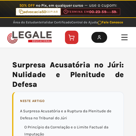
Ir
— use o cupom:
50% OFF
no Pix, em qualquer curso
para
advocacia50
00
23
59
59
COPIAR
TERMINA EM
d
h
min
s
o
Área do Estudante
Validar Certificado
Central de Ajuda
Fale Conosco
conteúdo
Surpresa Acusatória no Júri:
Nulidade e Plenitude de
Defesa
NESTE ARTIGO
A Surpresa Acusatória e a Ruptura da Plenitude de
Defesa no Tribunal do Júri
O Princípio da Correlação e o Limite Factual da
Imputação