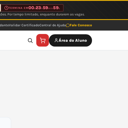
00
23
59
59
TERMINA EM
d
h
min
s
ções. Por tempo limitado, enquanto durarem as vagas.
udante
Validar Certificado
Central de Ajuda
Fale Conosco
Área do Aluno