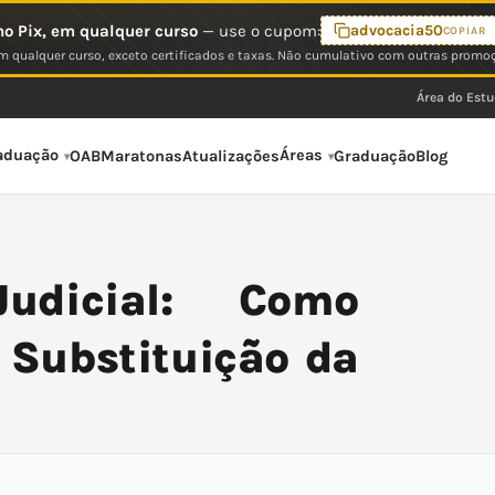
o Pix, em qualquer curso
— use o cupom:
advocacia50
COPIAR
 qualquer curso, exceto certificados e taxas. Não cumulativo com outras promo
Área do Est
aduação
Áreas
OAB
Maratonas
Atualizações
Graduação
Blog
udicial: Como
e Substituição da