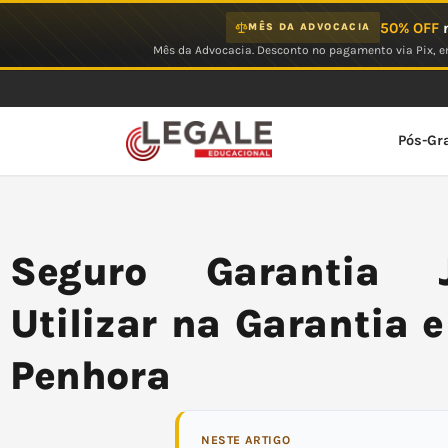
Ir
50% OFF
n
MÊS DA ADVOCACIA
para
Mês da Advocacia. Desconto no pagamento via Pix, em
o
conteúdo
Pós-Gr
Seguro Garantia J
Utilizar na Garantia 
Penhora
NESTE ARTIGO